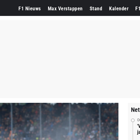
F1 Nieuws
Max Verstappen
Stand
Kalender
F
Net
0
'
j