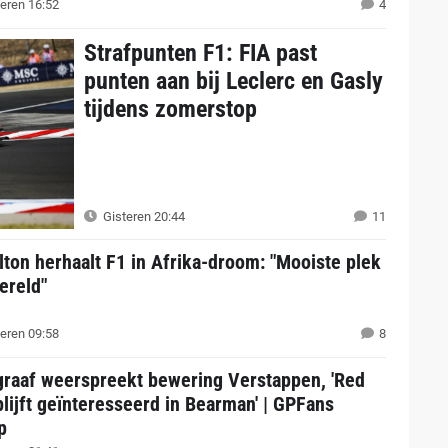
eren 16:52
4
Strafpunten F1: FIA past
punten aan bij Leclerc en Gasly
tijdens zomerstop
Gisteren 20:44
11
ton herhaalt F1 in Afrika-droom: "Mooiste plek
ereld"
eren 09:58
8
graaf weerspreekt bewering Verstappen, 'Red
blijft geïnteresseerd in Bearman' | GPFans
p