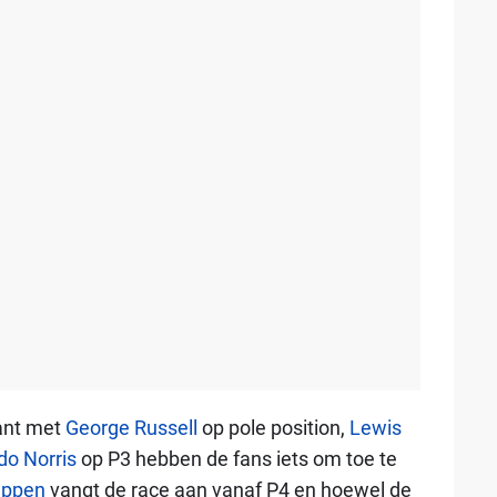
want met
George Russell
op pole position,
Lewis
do Norris
op P3 hebben de fans iets om toe te
appen
vangt de race aan vanaf P4 en hoewel de