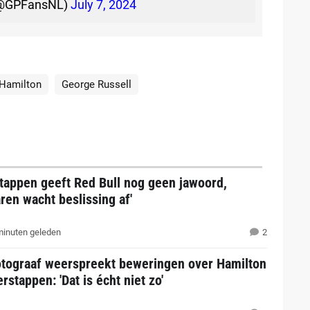
(@GPFansNL)
July 7, 2024
Hamilton
George Russell
tappen geeft Red Bull nog geen jawoord,
en wacht beslissing af'
inuten geleden
2
otograaf weerspreekt beweringen over Hamilton
rstappen: 'Dat is écht niet zo'