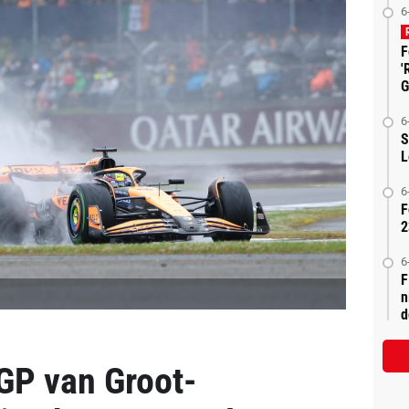
6
F
'
G
6
S
L
6
F
2
6
F
n
d
GP van Groot-