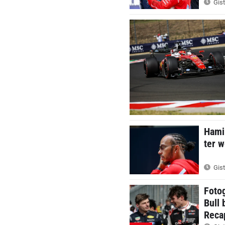
Gist
Hamil
ter w
Gist
Foto
Bull 
Reca