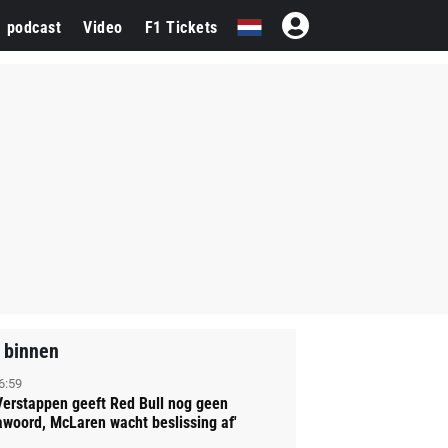
1 podcast
Video
F1 Tickets
 binnen
6:59
Verstappen geeft Red Bull nog geen
awoord, McLaren wacht beslissing af'