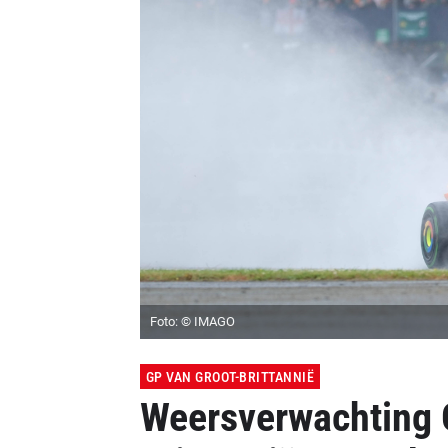
Foto: © IMAGO
GP VAN GROOT-BRITTANNIË
Weersverwachting 