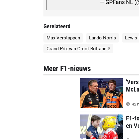
— GPFans NL 
Gerelateerd
Max Verstappen
Lando Norris
Lewis 
Grand Prix van Groot-Brittannië
Meer F1-nieuws
'Vers
McLar
42 m
F1-f
en Ve