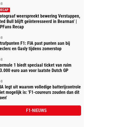
-8
RECAP
otograaf weerspreekt bewering Verstappen,
Red Bull blijft geïnteresseerd in Bearman' |
PFans Recap
-8
trafpunten F1: FIA past punten aan bij
eclerc en Gasly tijdens zomerstop
-8
ormule 1 biedt speciaal ticket van ruim
3.000 euro aan voor laatste Dutch GP
-8
IA legt uit waarom volledige batterijcontrole
iet mogelijk is: 'F1-coureurs zouden dan dít
oen'
F1-NIEUWS