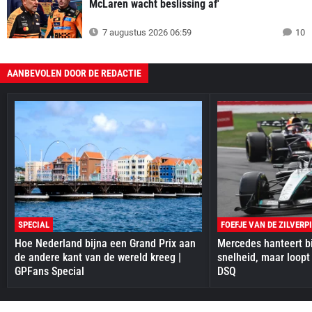
McLaren wacht beslissing af'
7 augustus 2026 06:59
10
AANBEVOLEN DOOR DE REDACTIE
SPECIAL
FOEFJE VAN DE ZILVERP
Hoe Nederland bijna een Grand Prix aan
Mercedes hanteert bi
de andere kant van de wereld kreeg |
snelheid, maar loopt
GPFans Special
DSQ