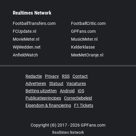
Realtimes Network
FootballTransfers.com
FootballCritic.com
FCUpdate.nl
GPFans.com
MovieMeter.nl
MusicMeter.nl
WijWedden.net
Kelderklasse
AnfieldWatch
MeeMetOranje.nl
Redactie
Privacy
RSS
Contact
Adverteren
Statuut
Vacatures
Betting uitzetten
Android
iOS
Publicatieprincipes
Correctiebeleid
Eigendom & financiering
F1 Tickets
Copyright (©) 2017 - 2026 GPFans.com
Realtimes Network