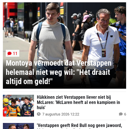
11
Montoya vermoedt dat Verstappen
helemaal niet weg wil: "Het draait
altijd om geld!"
Häkkinen ziet Verstappen liever niet bij
McLaren: 'McLaren heeft al een kampioen in
huis'
7 augustus 2026 12:22
6
'Verstappen geeft Red Bull nog geen jawoord,