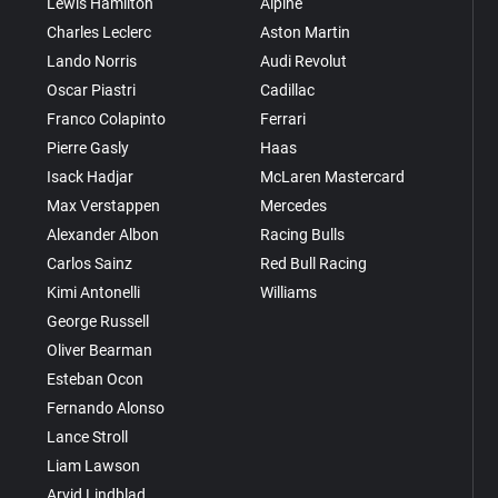
Lewis Hamilton
Alpine
Charles Leclerc
Aston Martin
Lando Norris
Audi Revolut
Oscar Piastri
Cadillac
Franco Colapinto
Ferrari
Pierre Gasly
Haas
Isack Hadjar
McLaren Mastercard
Max Verstappen
Mercedes
Alexander Albon
Racing Bulls
Carlos Sainz
Red Bull Racing
Kimi Antonelli
Williams
George Russell
Oliver Bearman
Esteban Ocon
Fernando Alonso
Lance Stroll
Liam Lawson
Arvid Lindblad