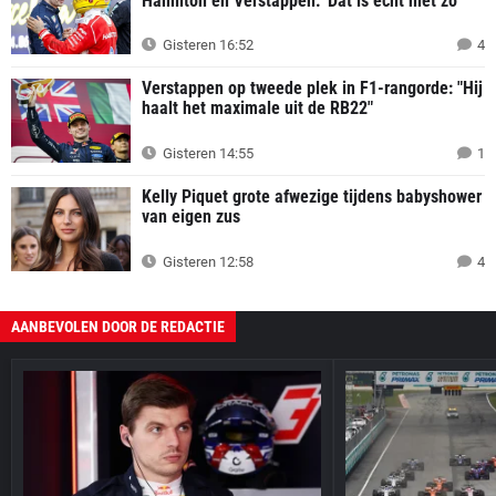
Hamilton en Verstappen: 'Dat is écht niet zo'
Gisteren 16:52
4
Verstappen op tweede plek in F1-rangorde: "Hij
haalt het maximale uit de RB22"
Gisteren 14:55
1
Kelly Piquet grote afwezige tijdens babyshower
van eigen zus
Gisteren 12:58
4
AANBEVOLEN DOOR DE REDACTIE