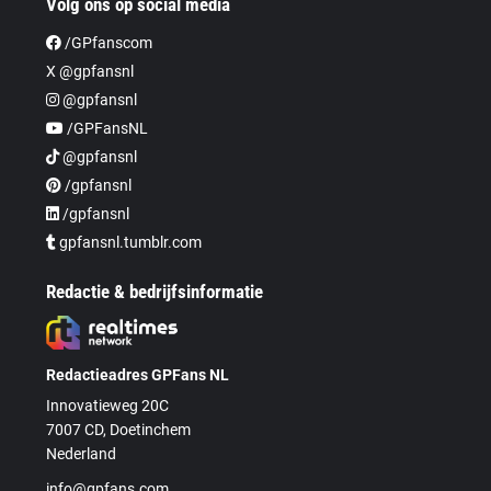
Volg ons op social media
/GPfanscom
X @gpfansnl
@gpfansnl
/GPFansNL
@gpfansnl
/gpfansnl
/gpfansnl
gpfansnl.tumblr.com
Redactie & bedrijfsinformatie
Redactieadres GPFans NL
Innovatieweg 20C
7007 CD, Doetinchem
Nederland
info@gpfans.com