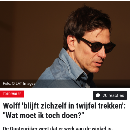
Foto: © LAT Images
TOTO WOLFF
20
reacties
Wolff 'blijft zichzelf in twijfel trekken':
"Wat moet ik toch doen?"
De Oostenrijker weet dat er werk aan de winkel is.