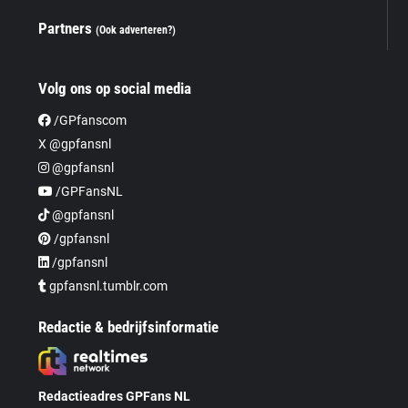
Partners
(Ook adverteren?)
Volg ons op social media
/GPfanscom
X @gpfansnl
@gpfansnl
/GPFansNL
@gpfansnl
/gpfansnl
/gpfansnl
gpfansnl.tumblr.com
Redactie & bedrijfsinformatie
Redactieadres GPFans NL