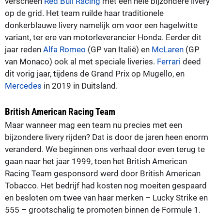
verscheen
Red Bull Racing
met een hele bijzondere livery
op de grid. Het team ruilde haar traditionele
donkerblauwe livery namelijk om voor een hagelwitte
variant, ter ere van motorleverancier Honda. Eerder dit
jaar reden
Alfa Romeo
(GP van Italië) en
McLaren
(GP
van Monaco) ook al met speciale liveries.
Ferrari
deed
dit vorig jaar, tijdens de Grand Prix op Mugello, en
Mercedes
in 2019 in Duitsland.
British American Racing Team
Maar wanneer mag een team nu precies met een
bijzondere livery rijden? Dat is door de jaren heen enorm
veranderd. We beginnen ons verhaal door even terug te
gaan naar het jaar 1999, toen het British American
Racing Team gesponsord werd door British American
Tobacco. Het bedrijf had kosten nog moeiten gespaard
en besloten om twee van haar merken – Lucky Strike en
555 – grootschalig te promoten binnen de Formule 1.