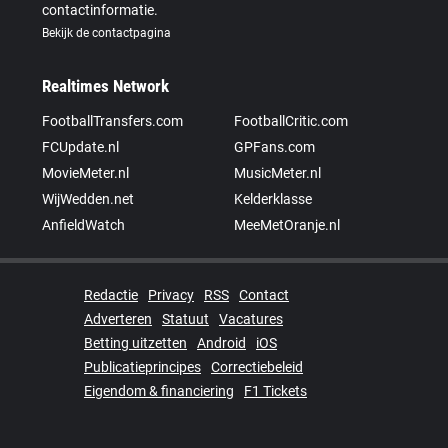
contactinformatie.
Bekijk de contactpagina
Realtimes Network
FootballTransfers.com
FootballCritic.com
FCUpdate.nl
GPFans.com
MovieMeter.nl
MusicMeter.nl
WijWedden.net
Kelderklasse
AnfieldWatch
MeeMetOranje.nl
Redactie
Privacy
RSS
Contact
Adverteren
Statuut
Vacatures
Betting uitzetten
Android
iOS
Publicatieprincipes
Correctiebeleid
Eigendom & financiering
F1 Tickets