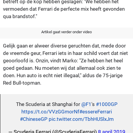
betreft op de kop hebben geslagen: "We hebben het
vermoeden dat Ferrari de perfecte mix heeft gevonden
qua brandstof."
Artikel gaat verder onder video
Gelijk gaan er alweer diverse geruchten dat, mede door
de vreemde geur, Ferrari iets in haar schild voert dat niet
geoorloofd is. Onzin, vindt Marko: "Ze hebben het heel
goed gedaan. Nu moeten wij dat allemaal ook zien te
doen. Hun auto is echt niet illegaal," aldus de 75-jarige
Red Bull-topman.
The Scuderia at Shanghai for
@F1
's
#1000GP
https://t.co/VVzGGmorNf
#essereFerrari
#ChineseGP
pic.twitter.com/TbhHUSlxJm
— Scuderia Ferrari (@ScuderiaFerrari)
8 april 2019