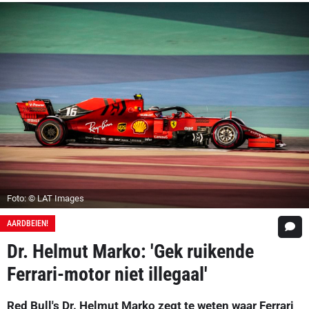
Foto: © LAT Images
AARDBEIEN!
Dr. Helmut Marko: 'Gek ruikende
Ferrari-motor niet illegaal'
Red Bull's Dr. Helmut Marko zegt te weten waar Ferrari