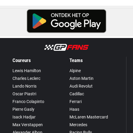
Coureurs
Teams
Lewis Hamilton
Alpine
Charles Leclerc
Aston Martin
Lando Norris
Audi Revolut
Oscar Piastri
Cadillac
Franco Colapinto
Ferrari
Pierre Gasly
Haas
Isack Hadjar
McLaren Mastercard
Max Verstappen
Mercedes
Alexander Albon
Racing Bulls