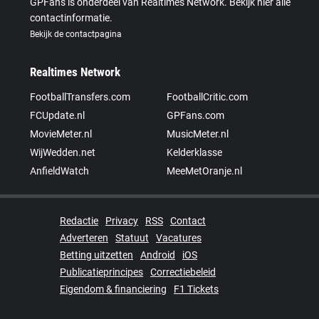
GPFans is onderdeel van Realtimes Network. Bekijk hier alle
contactinformatie.
Bekijk de contactpagina
Realtimes Network
FootballTransfers.com
FootballCritic.com
FCUpdate.nl
GPFans.com
MovieMeter.nl
MusicMeter.nl
WijWedden.net
Kelderklasse
AnfieldWatch
MeeMetOranje.nl
Redactie
Privacy
RSS
Contact
Adverteren
Statuut
Vacatures
Betting uitzetten
Android
iOS
Publicatieprincipes
Correctiebeleid
Eigendom & financiering
F1 Tickets