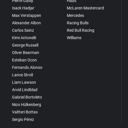
Pierre Gasly
Haas
Isack Hadjar
McLaren Mastercard
Max Verstappen
Mercedes
Alexander Albon
Racing Bulls
Carlos Sainz
Red Bull Racing
Kimi Antonelli
Williams
George Russell
Oliver Bearman
Esteban Ocon
Fernando Alonso
Lance Stroll
Liam Lawson
Arvid Lindblad
Gabriel Bortoleto
Nico Hülkenberg
Valtteri Bottas
Sergio Pérez