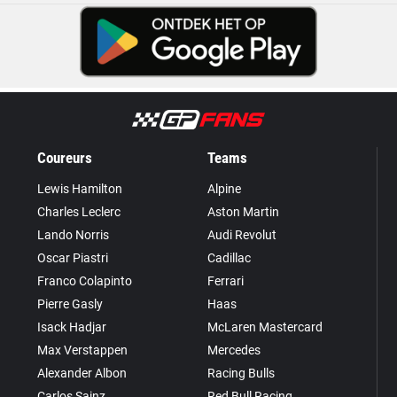
Coureurs
Teams
Lewis Hamilton
Alpine
Charles Leclerc
Aston Martin
Lando Norris
Audi Revolut
Oscar Piastri
Cadillac
Franco Colapinto
Ferrari
Pierre Gasly
Haas
Isack Hadjar
McLaren Mastercard
Max Verstappen
Mercedes
Alexander Albon
Racing Bulls
Carlos Sainz
Red Bull Racing