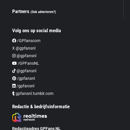
Partners
(Ook adverteren?)
Volg ons op social media
/GPfanscom
X @gpfansnl
@gpfansnl
/GPFansNL
@gpfansnl
/gpfansnl
/gpfansnl
gpfansnl.tumblr.com
Redactie & bedrijfsinformatie
Redactieadres GPFans NL