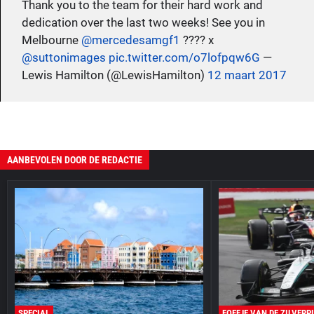
Thank you to the team for their hard work and
dedication over the last two weeks! See you in
Melbourne
@mercedesamgf1
???? x
@suttonimages
pic.twitter.com/o7lofpqw6G
—
Lewis Hamilton (@LewisHamilton)
12 maart 2017
AANBEVOLEN DOOR DE REDACTIE
SPECIAL
FOEFJE VAN DE ZILVERP