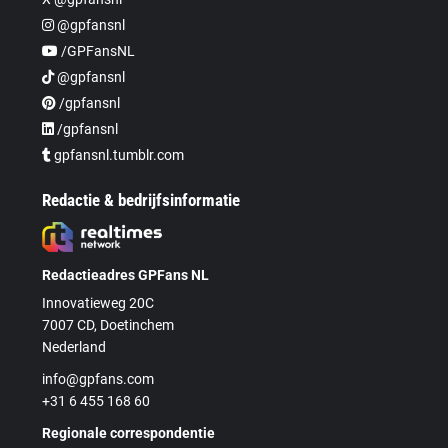
@gpfansnl
/GPFansNL
@gpfansnl
/gpfansnl
/gpfansnl
gpfansnl.tumblr.com
Redactie & bedrijfsinformatie
Redactieadres GPFans NL
Innovatieweg 20C
7007 CD, Doetinchem
Nederland
info@gpfans.com
+31 6 455 168 60
Regionale correspondentie