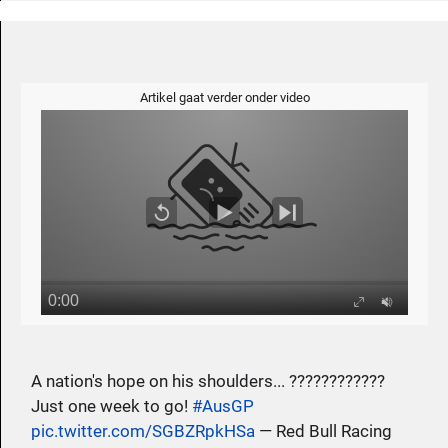
Artikel gaat verder onder video
A nation's hope on his shoulders... ????????????
Just one week to go!
#AusGP
pic.twitter.com/SGBZRpkHSa
— Red Bull Racing