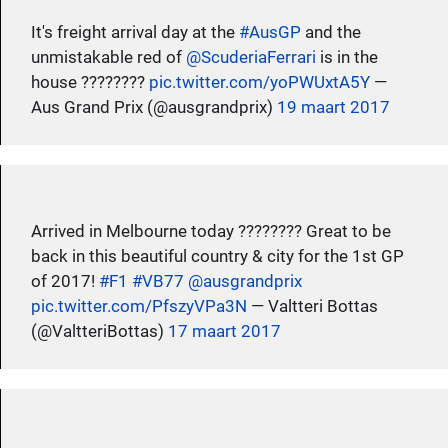
It's freight arrival day at the
#AusGP
and the
unmistakable red of
@ScuderiaFerrari
is in the
house ????????
pic.twitter.com/yoPWUxtA5Y
—
Aus Grand Prix (@ausgrandprix)
19 maart 2017
Arrived in Melbourne today ???????? Great to be
back in this beautiful country & city for the 1st GP
of 2017!
#F1
#VB77
@ausgrandprix
pic.twitter.com/PfszyVPa3N
— Valtteri Bottas
(@ValtteriBottas)
17 maart 2017