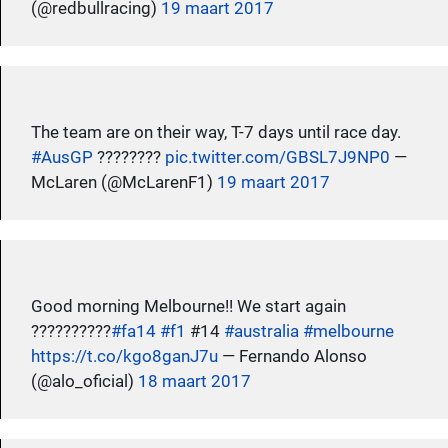
(@redbullracing)
19 maart 2017
The team are on their way, T-7 days until race day.
#AusGP
????????
pic.twitter.com/GBSL7J9NP0
—
McLaren (@McLarenF1)
19 maart 2017
Good morning Melbourne!! We start again
??????????
#fa14
#f1
#14
#australia
#melbourne
https://t.co/kgo8ganJ7u
— Fernando Alonso
(@alo_oficial)
18 maart 2017