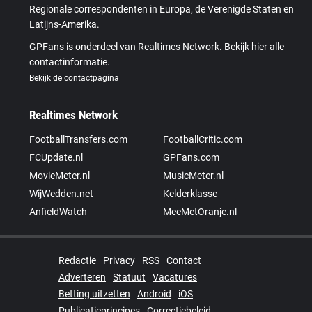
Regionale correspondenten in Europa, de Verenigde Staten en
Latijns-Amerika.
GPFans is onderdeel van Realtimes Network. Bekijk hier alle
contactinformatie.
Bekijk de contactpagina
Realtimes Network
FootballTransfers.com
FootballCritic.com
FCUpdate.nl
GPFans.com
MovieMeter.nl
MusicMeter.nl
WijWedden.net
Kelderklasse
AnfieldWatch
MeeMetOranje.nl
Redactie
Privacy
RSS
Contact
Adverteren
Statuut
Vacatures
Betting uitzetten
Android
iOS
Publicatieprincipes
Correctiebeleid