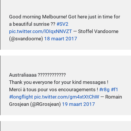
Good morning Melbourne! Got here just in time for
a beautiful sunrise ??
#SV2
pic.twitter.com/lOIqxNNVZT
— Stoffel Vandoorne
(@svandoorne)
18 maart 2017
Australiaaaa ????????????
Thank you everyone for your kind messages !
Merci à tous pour vos encouragements !
#r8g
#f1
#longflight
pic.twitter.com/gm4xtXtChW
— Romain
Grosjean (@RGrosjean)
19 maart 2017