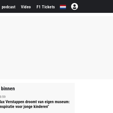
1 podcast
Video
F1 Tickets
 binnen
8:59
ax Verstappen droomt van eigen museum:
Inspiratie voor jonge kinderen"