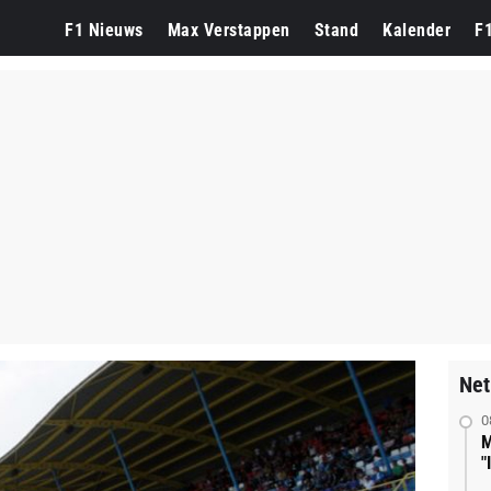
F1 Nieuws
Max Verstappen
Stand
Kalender
F
Net
0
M
"