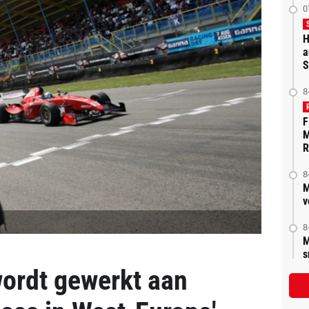
0
H
a
S
8
F
M
R
8
M
v
8
M
s
wordt gewerkt aan