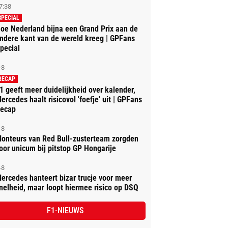
7:38
SPECIAL
oe Nederland bijna een Grand Prix aan de
ndere kant van de wereld kreeg | GPFans
pecial
-8
RECAP
1 geeft meer duidelijkheid over kalender,
ercedes haalt risicovol 'foefje' uit | GPFans
ecap
-8
onteurs van Red Bull-zusterteam zorgden
oor unicum bij pitstop GP Hongarije
-8
ercedes hanteert bizar trucje voor meer
nelheid, maar loopt hiermee risico op DSQ
F1-NIEUWS