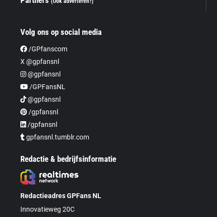
Partners
(Ook adverteren?)
Volg ons op social media
/GPfanscom
X @gpfansnl
@gpfansnl
/GPFansNL
@gpfansnl
/gpfansnl
/gpfansnl
gpfansnl.tumblr.com
Redactie & bedrijfsinformatie
Redactieadres GPFans NL
Innovatieweg 20C