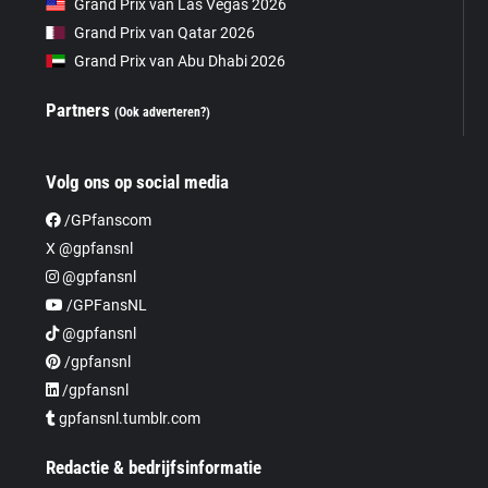
Grand Prix van Las Vegas 2026
Grand Prix van Qatar 2026
Grand Prix van Abu Dhabi 2026
Partners
(Ook adverteren?)
Volg ons op social media
/GPfanscom
X @gpfansnl
@gpfansnl
/GPFansNL
@gpfansnl
/gpfansnl
/gpfansnl
gpfansnl.tumblr.com
Redactie & bedrijfsinformatie