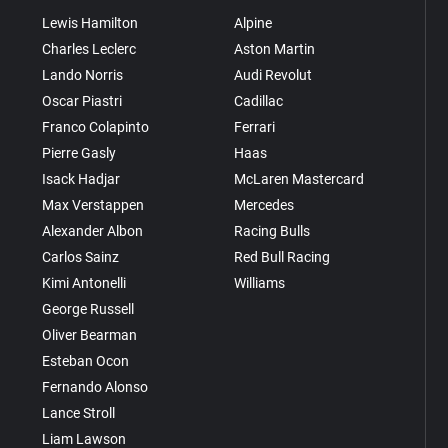
Lewis Hamilton
Alpine
Charles Leclerc
Aston Martin
Lando Norris
Audi Revolut
Oscar Piastri
Cadillac
Franco Colapinto
Ferrari
Pierre Gasly
Haas
Isack Hadjar
McLaren Mastercard
Max Verstappen
Mercedes
Alexander Albon
Racing Bulls
Carlos Sainz
Red Bull Racing
Kimi Antonelli
Williams
George Russell
Oliver Bearman
Esteban Ocon
Fernando Alonso
Lance Stroll
Liam Lawson