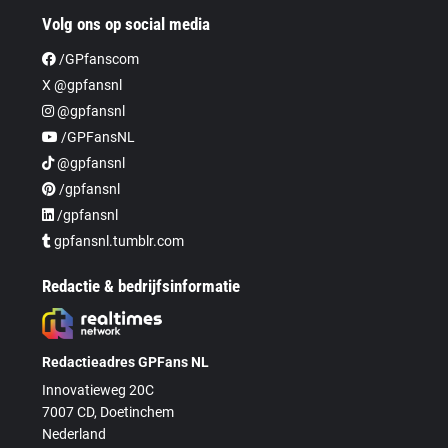
Volg ons op social media
/GPfanscom
X @gpfansnl
@gpfansnl
/GPFansNL
@gpfansnl
/gpfansnl
/gpfansnl
gpfansnl.tumblr.com
Redactie & bedrijfsinformatie
Redactieadres GPFans NL
Innovatieweg 20C
7007 CD, Doetinchem
Nederland