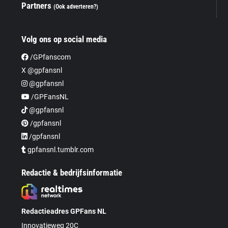
Partners
(Ook adverteren?)
Volg ons op social media
/GPfanscom
X @gpfansnl
@gpfansnl
/GPFansNL
@gpfansnl
/gpfansnl
/gpfansnl
gpfansnl.tumblr.com
Redactie & bedrijfsinformatie
Redactieadres GPFans NL
Innovatieweg 20C