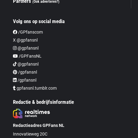
Partners
(Ook adverteren?)
Volg ons op social media
/GPfanscom
X @gpfansnl
@gpfansnl
/GPFansNL
@gpfansnl
/gpfansnl
/gpfansnl
gpfansnl.tumblr.com
Redactie & bedrijfsinformatie
Redactieadres GPFans NL
Innovatieweg 20C