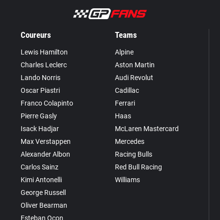
Coureurs
Teams
Lewis Hamilton
Alpine
Charles Leclerc
Aston Martin
Lando Norris
Audi Revolut
Oscar Piastri
Cadillac
Franco Colapinto
Ferrari
Pierre Gasly
Haas
Isack Hadjar
McLaren Mastercard
Max Verstappen
Mercedes
Alexander Albon
Racing Bulls
Carlos Sainz
Red Bull Racing
Kimi Antonelli
Williams
George Russell
Oliver Bearman
Esteban Ocon