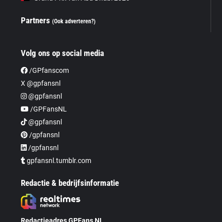
Partners
(Ook adverteren?)
Volg ons op social media
/GPfanscom
X @gpfansnl
@gpfansnl
/GPFansNL
@gpfansnl
/gpfansnl
/gpfansnl
gpfansnl.tumblr.com
Redactie & bedrijfsinformatie
Redactieadres GPFans NL