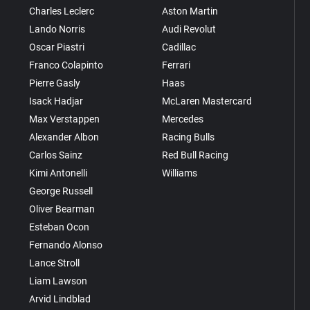
Charles Leclerc
Aston Martin
Lando Norris
Audi Revolut
Oscar Piastri
Cadillac
Franco Colapinto
Ferrari
Pierre Gasly
Haas
Isack Hadjar
McLaren Mastercard
Max Verstappen
Mercedes
Alexander Albon
Racing Bulls
Carlos Sainz
Red Bull Racing
Kimi Antonelli
Williams
George Russell
Oliver Bearman
Esteban Ocon
Fernando Alonso
Lance Stroll
Liam Lawson
Arvid Lindblad