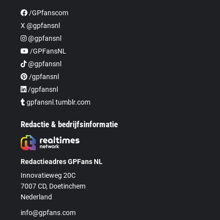
/GPfanscom
X @gpfansnl
@gpfansnl
/GPFansNL
@gpfansnl
/gpfansnl
/gpfansnl
gpfansnl.tumblr.com
Redactie & bedrijfsinformatie
Redactieadres GPFans NL
Innovatieweg 20C
7007 CD, Doetinchem
Nederland
info@gpfans.com