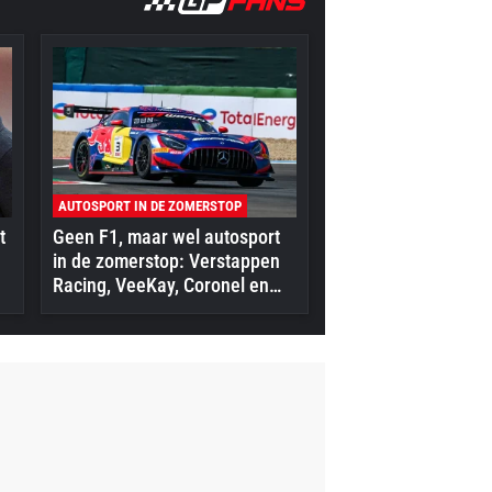
AUTOSPORT IN DE ZOMERSTOP
t
Geen F1, maar wel autosport
in de zomerstop: Verstappen
Racing, VeeKay, Coronel en
meer in actie