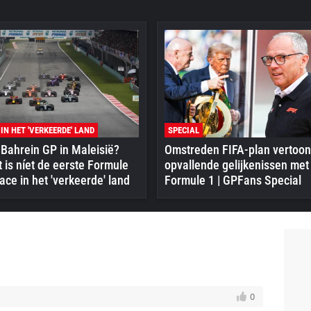
 IN HET 'VERKEERDE' LAND
SPECIAL
Bahrein GP in Maleisië?
Omstreden FIFA-plan vertoon
 is níet de eerste Formule
opvallende gelijkenissen met
ace in het 'verkeerde' land
Formule 1 | GPFans Special
0