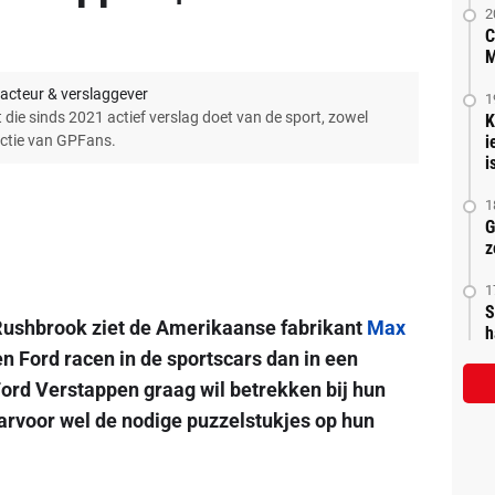
2
C
M
acteur & verslaggever
1
 die sinds 2021 actief verslag doet van de sport, zowel
K
actie van GPFans.
i
is
1
G
z
1
S
Rushbrook ziet de Amerikaanse fabrikant
Max
h
en Ford racen in de sportscars dan in een
ord Verstappen graag wil betrekken bij hun
arvoor wel de nodige puzzelstukjes op hun