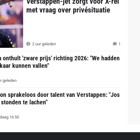
Verstappen-jet zorgt voor X-rel
met vraag over privésituatie
2 uur geleden
1
a onthult 'zware prijs' richting 2026: "We hadden
lkaar kunnen vallen"
r geleden
on sprakeloos door talent van Verstappen: "Jos
 stonden te lachen"
daag 16:50