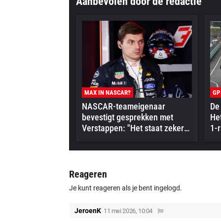
Aanbevolen door de redactie
MAX IN NASCAR?
GP
NASCAR-teameigenaar
De 
bevestigt gesprekken met
Het
Verstappen: "Het staat zeker
1-r
op zijn radar"
Reageren
Je kunt reageren als je bent ingelogd.
JeroenK
11 mei 2026, 10:04