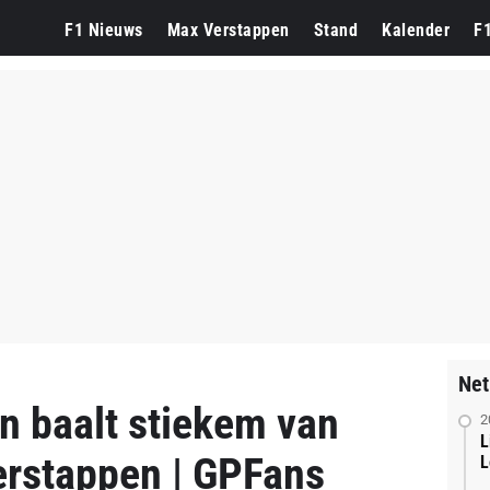
F1 Nieuws
Max Verstappen
Stand
Kalender
F
Net
n baalt stiekem van
2
L
rstappen | GPFans
L