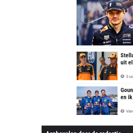
Stell
uit e
3 uu
Goun
en ik
Van