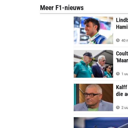
Meer F1-nieuws
Lindb
Hamil
40 m
Coul
'Maar
1 uu
Kalff
die a
2 uu