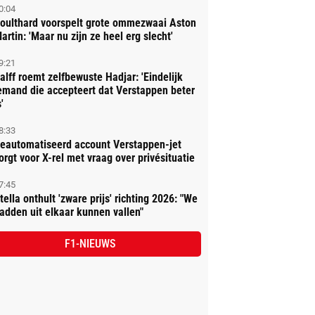
0:04
oulthard voorspelt grote ommezwaai Aston
artin: 'Maar nu zijn ze heel erg slecht'
9:21
alff roemt zelfbewuste Hadjar: 'Eindelijk
emand die accepteert dat Verstappen beter
'
8:33
eautomatiseerd account Verstappen-jet
orgt voor X-rel met vraag over privésituatie
7:45
tella onthult 'zware prijs' richting 2026: "We
adden uit elkaar kunnen vallen"
F1-NIEUWS