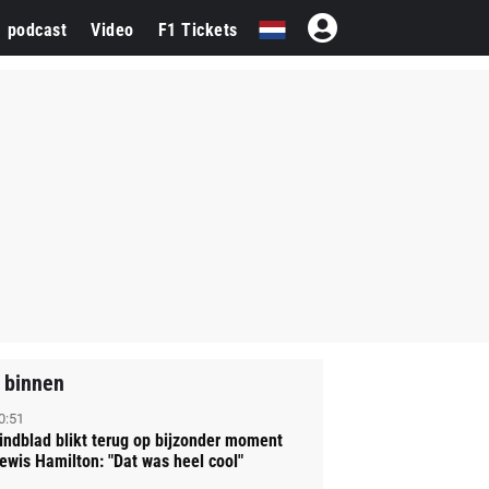
1 podcast
Video
F1 Tickets
 binnen
0:51
indblad blikt terug op bijzonder moment
ewis Hamilton: "Dat was heel cool"