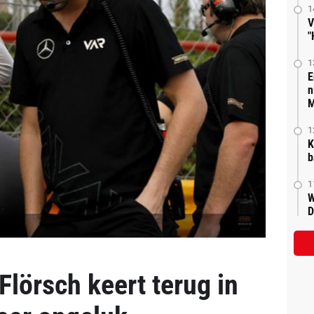
1
V
"
1
E
n
M
1
K
b
1
W
D
lörsch keert terug in