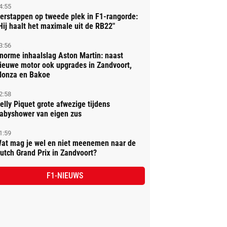
4:55
erstappen op tweede plek in F1-rangorde:
Hij haalt het maximale uit de RB22"
3:56
norme inhaalslag Aston Martin: naast
ieuwe motor ook upgrades in Zandvoort,
onza en Bakoe
2:58
elly Piquet grote afwezige tijdens
abyshower van eigen zus
1:59
at mag je wel en niet meenemen naar de
utch Grand Prix in Zandvoort?
F1-NIEUWS