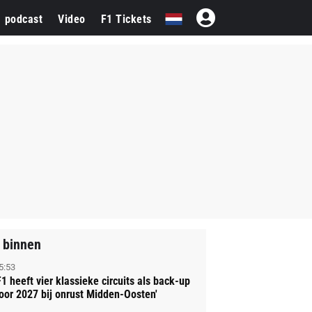
1 podcast
Video
F1 Tickets
 binnen
5:53
F1 heeft vier klassieke circuits als back-up
oor 2027 bij onrust Midden-Oosten'