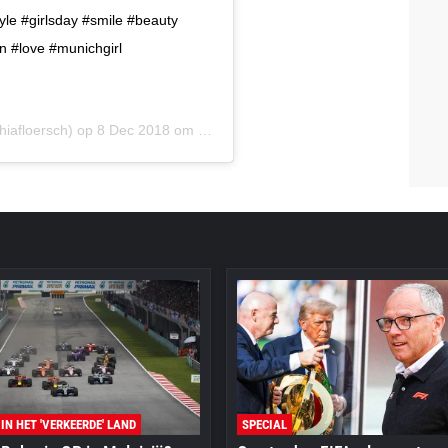
le #girlsday #smile #beauty
on #love #munichgirl
floersch) op 8 Dec 2018 om 11:10 (PST)
 IN HET 'VERKEERDE' LAND
SPECIAL