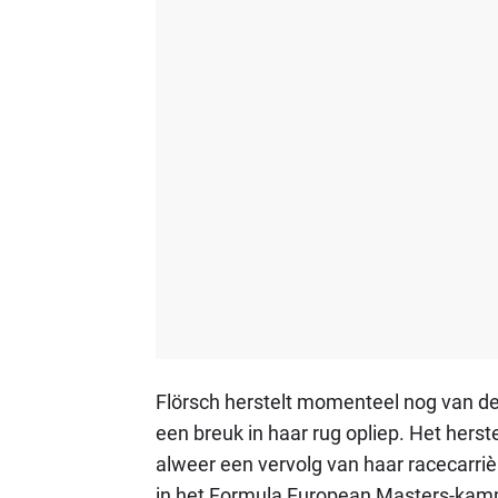
Flörsch herstelt momenteel nog van d
een breuk in haar rug opliep. Het herst
alweer een vervolg van haar racecarriè
in het Formula European Masters-kampi