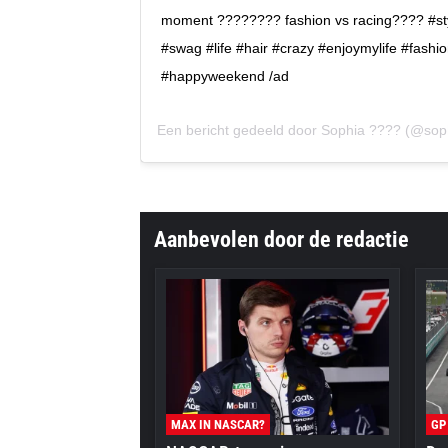
moment ???????? fashion vs racing???? #sty
#swag #life #hair #crazy #enjoymylife #fashi
#happyweekend /ad
Een bericht gedeeld door
Sophia ????
(@sophia
Aanbevolen door de redactie
MAX IN NASCAR?
GP