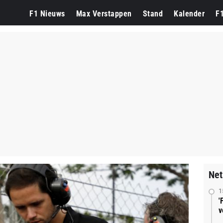
F1 Nieuws
Max Verstappen
Stand
Kalender
F
Net
1
'
v