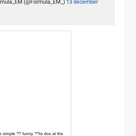
rmula_EM (@Formula_EM_)
13 december
 simple ?? funny ??to dos at the