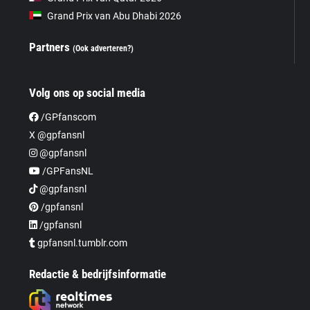
Grand Prix van Abu Dhabi 2026
Partners
(Ook adverteren?)
Volg ons op social media
/GPfanscom
X @gpfansnl
@gpfansnl
/GPFansNL
@gpfansnl
/gpfansnl
/gpfansnl
gpfansnl.tumblr.com
Redactie & bedrijfsinformatie