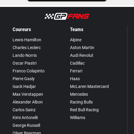
Coureurs
Teams
Lewis Hamilton
Alpine
Charles Leclerc
Aston Martin
Lando Norris
Audi Revolut
Oscar Piastri
Cadillac
Franco Colapinto
Ferrari
Pierre Gasly
Haas
Isack Hadjar
McLaren Mastercard
Max Verstappen
Mercedes
Alexander Albon
Racing Bulls
Carlos Sainz
Red Bull Racing
Kimi Antonelli
Williams
George Russell
Oliver Bearman