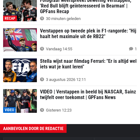
Fotograaf weerspreekt bewering Verstappen,
'Red Bull blijft geïnteresseerd in Bearman' |
GPFans Recap
RECAP
30 minuten geleden
Verstappen op tweede plek in F1-rangorde: "Hij
haalt het maximale uit de RB22"
Vandaag 14:55
1
Stella wijst naar filmdag Ferrari: "Er is altijd wel
iets wat je kunt leren"
3 augustus 2026 12:11
VIDEO | Verstappen in beeld bij NASCAR, Sainz
twijfelt over toekomst | GPFans News
VIDEO
Gisteren 12:23
AANBEVOLEN DOOR DE REDACTIE