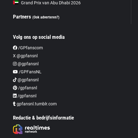
Grand Prix van Abu Dhabi 2026
Partners
(Ook adverteren?)
Volg ons op social media
/GPfanscom
X @gpfansnl
@gpfansnl
/GPFansNL
@gpfansnl
/gpfansnl
/gpfansnl
gpfansnl.tumblr.com
Redactie & bedrijfsinformatie