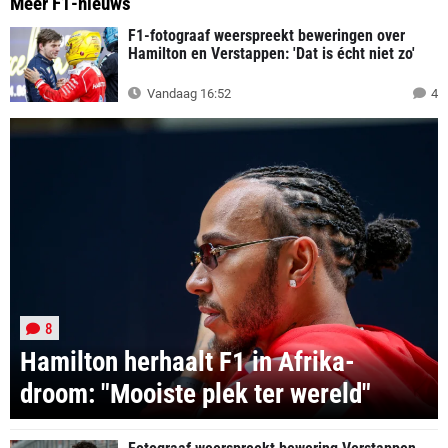
Meer F1-nieuws
F1-fotograaf weerspreekt beweringen over
Hamilton en Verstappen: 'Dat is écht niet zo'
Vandaag 16:52
4
8
Hamilton herhaalt F1 in Afrika-
droom: "Mooiste plek ter wereld"