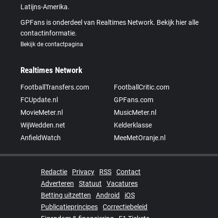
Latijns-Amerika.
GPFans is onderdeel van Realtimes Network. Bekijk hier alle
contactinformatie.
Bekijk de contactpagina
Realtimes Network
FootballTransfers.com
FootballCritic.com
FCUpdate.nl
GPFans.com
MovieMeter.nl
MusicMeter.nl
WijWedden.net
Kelderklasse
AnfieldWatch
MeeMetOranje.nl
Redactie
Privacy
RSS
Contact
Adverteren
Statuut
Vacatures
Betting uitzetten
Android
iOS
Publicatieprincipes
Correctiebeleid