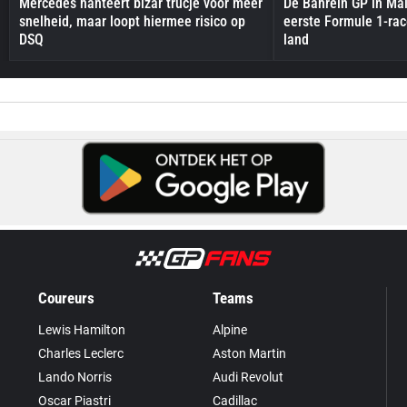
Mercedes hanteert bizar trucje voor meer
De Bahrein GP in Mal
snelheid, maar loopt hiermee risico op
eerste Formule 1-race
DSQ
land
Coureurs
Teams
Lewis Hamilton
Alpine
Charles Leclerc
Aston Martin
Lando Norris
Audi Revolut
Oscar Piastri
Cadillac