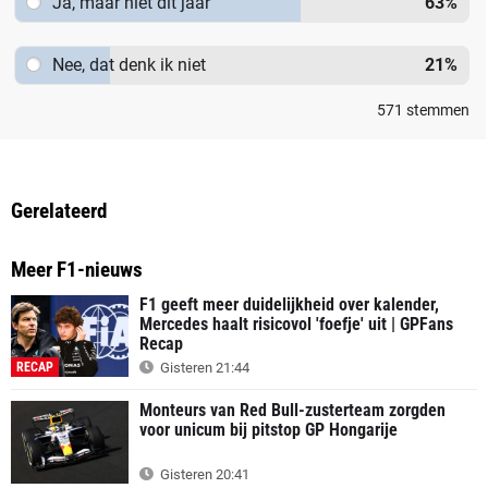
Ja, maar niet dit jaar
63
%
Nee, dat denk ik niet
21
%
571
stemmen
Gerelateerd
Meer F1-nieuws
F1 geeft meer duidelijkheid over kalender,
Mercedes haalt risicovol 'foefje' uit | GPFans
Recap
RECAP
Gisteren 21:44
Monteurs van Red Bull-zusterteam zorgden
voor unicum bij pitstop GP Hongarije
Gisteren 20:41