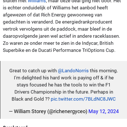
sluiten met
Williams
, maar deze deal ging niet door. Het
is echter onduidelijk of Williams het aanbod heeft
afgewezen of dat Rich Energy gewoonweg van
gedachten is veranderd. De energiedrankproducent
vertrok vervolgens uit de paddock, maar bleef in de
daaropvolgende jaren wel actief in andere raceklassen.
Zo waren ze onder meer te zien in de Indycar, British
Superbike en de Ducati Performance TriOptions Cup.
Great to catch up with
@LandoNorris
this morning.
I'm delighted his hard work is paying off & if he
stays focused he has the tools to win the F1
Drivers Championship in the future. Perhaps in
Black and Gold ??
pic.twitter.com/7BLdNC8JWC
— William Storey (@richenergyceo)
May 12, 2024