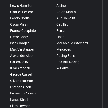
Lewis Hamilton
Alpine
Charles Leclerc
Aston Martin
Lando Norris
Audi Revolut
Oscar Piastri
Cadillac
Franco Colapinto
Ferrari
Pierre Gasly
Haas
Isack Hadjar
McLaren Mastercard
Max Verstappen
Mercedes
Alexander Albon
Racing Bulls
Carlos Sainz
Red Bull Racing
Kimi Antonelli
Williams
George Russell
Oliver Bearman
Esteban Ocon
Fernando Alonso
Lance Stroll
Liam Lawson