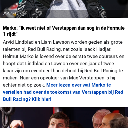
Related image
Marko: "Ik weet niet of Verstappen dan nog in de Formule
1 rijdt"
Arvid Lindblad en Liam Lawson worden gezien als grote
talenten bij Red Bull Racing, net zoals Isack Hadjar.
Helmut Marko is lovend over de eerste twee coureurs en
hoopt dat Lindblad en Lawson over een jaar of twee
klaar zijn om eventueel hun debuut bij Red Bull Racing te
maken. Naar een opvolger van Max Verstappen is hij
echter niet op zoek.
Meer lezen over wat Marko te
vertellen had over de toekomst van Verstappen bij Red
Bull Racing? Klik hier!