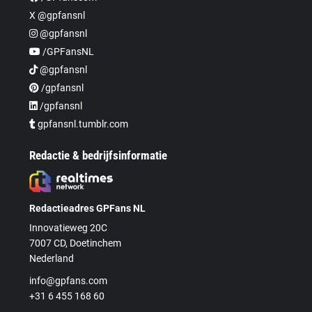
X @gpfansnl
@gpfansnl
/GPFansNL
@gpfansnl
/gpfansnl
/gpfansnl
gpfansnl.tumblr.com
Redactie & bedrijfsinformatie
Redactieadres GPFans NL
Innovatieweg 20C
7007 CD, Doetinchem
Nederland
info@gpfans.com
+31 6 455 168 60