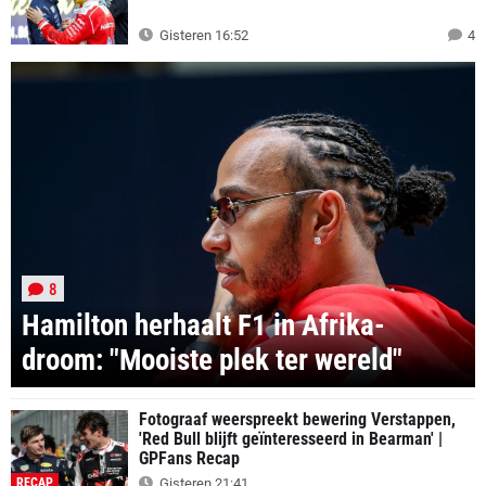
Gisteren 16:52
4
8
Hamilton herhaalt F1 in Afrika-
droom: "Mooiste plek ter wereld"
Fotograaf weerspreekt bewering Verstappen,
'Red Bull blijft geïnteresseerd in Bearman' |
GPFans Recap
RECAP
Gisteren 21:41