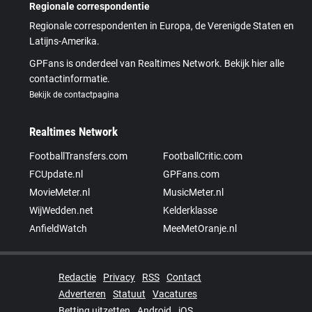
Regionale correspondentie
Regionale correspondenten in Europa, de Verenigde Staten en
Latijns-Amerika.
GPFans is onderdeel van Realtimes Network. Bekijk hier alle
contactinformatie.
Bekijk de contactpagina
Realtimes Network
FootballTransfers.com
FootballCritic.com
FCUpdate.nl
GPFans.com
MovieMeter.nl
MusicMeter.nl
WijWedden.net
Kelderklasse
AnfieldWatch
MeeMetOranje.nl
Redactie
Privacy
RSS
Contact
Adverteren
Statuut
Vacatures
Betting uitzetten
Android
iOS