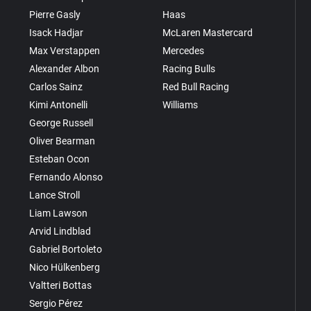
Pierre Gasly
Haas
Isack Hadjar
McLaren Mastercard
Max Verstappen
Mercedes
Alexander Albon
Racing Bulls
Carlos Sainz
Red Bull Racing
Kimi Antonelli
Williams
George Russell
Oliver Bearman
Esteban Ocon
Fernando Alonso
Lance Stroll
Liam Lawson
Arvid Lindblad
Gabriel Bortoleto
Nico Hülkenberg
Valtteri Bottas
Sergio Pérez