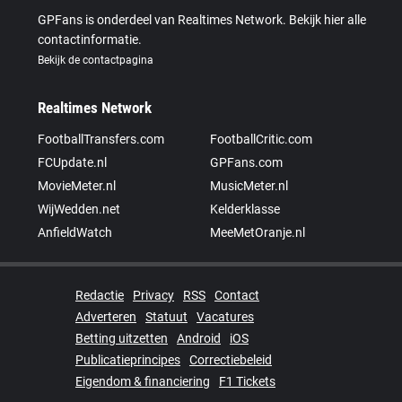
GPFans is onderdeel van Realtimes Network. Bekijk hier alle
contactinformatie.
Bekijk de contactpagina
Realtimes Network
FootballTransfers.com
FootballCritic.com
FCUpdate.nl
GPFans.com
MovieMeter.nl
MusicMeter.nl
WijWedden.net
Kelderklasse
AnfieldWatch
MeeMetOranje.nl
Redactie
Privacy
RSS
Contact
Adverteren
Statuut
Vacatures
Betting uitzetten
Android
iOS
Publicatieprincipes
Correctiebeleid
Eigendom & financiering
F1 Tickets