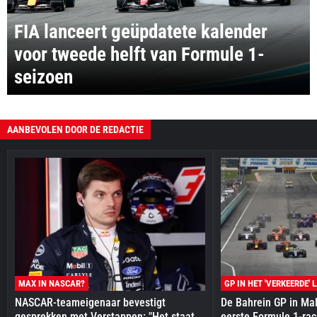
FIA lanceert geüpdatete kalender
voor tweede helft van Formule 1-
seizoen
AANBEVOLEN DOOR DE REDACTIE
MAX IN NASCAR?
GP IN HET 'VERKEERDE' 
NASCAR-teameigenaar bevestigt
De Bahrein GP in Mal
gesprekken met Verstappen: "Het staat
eerste Formule 1-race