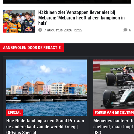
Häkkinen ziet Verstappen liever niet bij
McLaren: 'McLaren heeft al een kampioen in
huis'
7 augustus 2026 12:22
6
AANBEVOLEN DOOR DE REDACTIE
SPECIAL
FOEFJE VAN DE ZILVERP
Hoe Nederland bijna een Grand Prix aan
Mercedes hanteert bi
de andere kant van de wereld kreeg |
snelheid, maar loopt
GPFans Special
DSQ