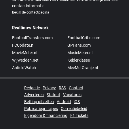
contactinformatie.
Bekijk de contactpagina
Realtimes Network
FootballTransfers.com
FootballCritic.com
FCUpdate.nl
GPFans.com
MovieMeter.nl
MusicMeter.nl
WijWedden.net
Kelderklasse
AnfieldWatch
MeeMetOranje.nl
Redactie
Privacy
RSS
Contact
Adverteren
Statuut
Vacatures
Betting uitzetten
Android
iOS
Publicatieprincipes
Correctiebeleid
Eigendom & financiering
F1 Tickets