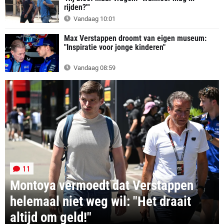
rijden?"'
Vandaag 10:01
Max Verstappen droomt van eigen museum:
"Inspiratie voor jonge kinderen"
Vandaag 08:59
11
Montoya vermoedt dat Verstappen
helemaal niet weg wil: "Het draait
altijd om geld!"