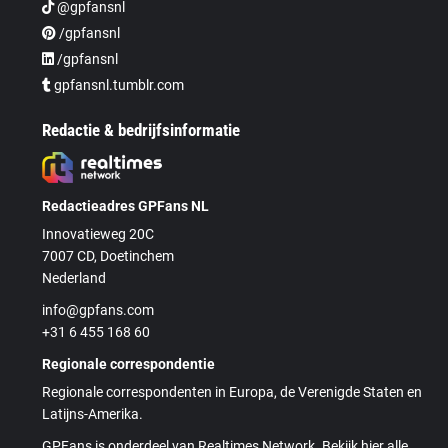
@gpfansnl
/gpfansnl
/gpfansnl
gpfansnl.tumblr.com
Redactie & bedrijfsinformatie
Redactieadres GPFans NL
Innovatieweg 20C
7007 CD, Doetinchem
Nederland
info@gpfans.com
+31 6 455 168 60
Regionale correspondentie
Regionale correspondenten in Europa, de Verenigde Staten en
Latijns-Amerika.
GPFans is onderdeel van Realtimes Network. Bekijk hier alle