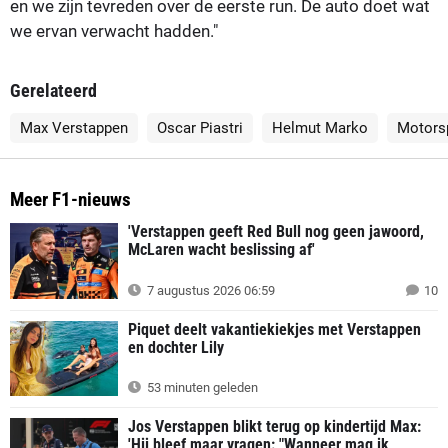
en we zijn tevreden over de eerste run. De auto doet wat
we ervan verwacht hadden."
Gerelateerd
Max Verstappen
Oscar Piastri
Helmut Marko
Motors
Meer F1-nieuws
'Verstappen geeft Red Bull nog geen jawoord,
McLaren wacht beslissing af'
7 augustus 2026 06:59
10
Piquet deelt vakantiekiekjes met Verstappen
en dochter Lily
53 minuten geleden
Jos Verstappen blikt terug op kindertijd Max:
'Hij bleef maar vragen: "Wanneer mag ik