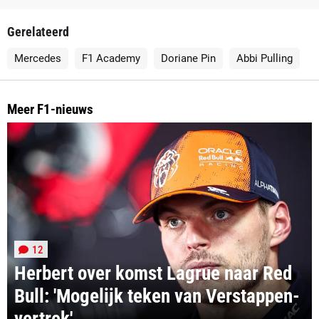
Gerelateerd
Mercedes
F1 Academy
Doriane Pin
Abbi Pulling
Meer F1-nieuws
12
Herbert over komst Lagrue naar Red
Bull: 'Mogelijk teken van Verstappen-
vertrek'