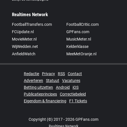
Realtimes Network
FootballTransfers.com
FootballCritic.com
FCUpdate.nl
GPFans.com
MovieMeter.nl
MusicMeter.nl
WijWedden.net
Kelderklasse
AnfieldWatch
MeeMetOranje.nl
Redactie
Privacy
RSS
Contact
Adverteren
Statuut
Vacatures
Betting uitzetten
Android
iOS
Publicatieprincipes
Correctiebeleid
Eigendom & financiering
F1 Tickets
Copyright (©) 2017 - 2026 GPFans.com
Realtimes Network