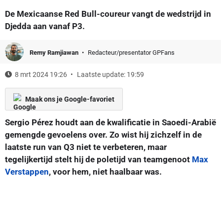
De Mexicaanse Red Bull-coureur vangt de wedstrijd in
Djedda aan vanaf P3.
Remy Ramjiawan
Redacteur/presentator GPFans
8 mrt 2024 19:26
Laatste update: 19:59
Maak ons je Google-favoriet
Sergio Pérez houdt aan de kwalificatie in Saoedi-Arabië
gemengde gevoelens over. Zo wist hij zichzelf in de
laatste run van Q3 niet te verbeteren, maar
tegelijkertijd stelt hij de poletijd van teamgenoot
Max
Verstappen
, voor hem, niet haalbaar was.