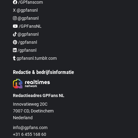
/GPfanscom
X @gpfansnl
@gpfansnl
/GPFansNL
@gpfansnl
/gpfansnl
/gpfansnl
gpfansnl.tumblr.com
Redactie & bedrijfsinformatie
Redactieadres GPFans NL
Innovatieweg 20C
7007 CD, Doetinchem
Nederland
info@gpfans.com
+31 6 455 168 60