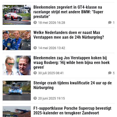
Bleekemolen zegeviert in GT4-klasse na
racelange strijd met andere BMW: "Super
prestatie"
18 mei 2026 16:28
1
Welke Nederlanders doen er naast Max
Verstappen mee aan de 24h Nürburgring?
14 mei 2026 13:42
Bleekemolen zag Jos Verstappen koken bij
vraag Rosberg: 'Hij wilde hem bijna een hoek
geven'
30 juli 2025 08:41
5
Stevige crash tijdens kwalificatie 24 uur op de
Nürburgring
20 juni 2025 19:15
F1-supportklasse Porsche Supercup bevestigt
2025-kalender en terugkeer Zandvoort