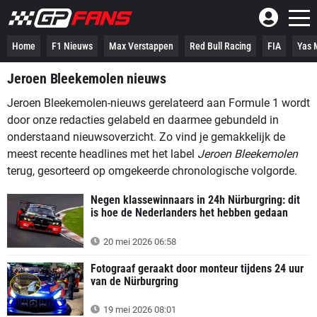
Home
F1 Nieuws
Max Verstappen
Red Bull Racing
FIA
Yas M
Jeroen Bleekemolen nieuws
Jeroen Bleekemolen-nieuws gerelateerd aan Formule 1 wordt
door onze redacties gelabeld en daarmee gebundeld in
onderstaand nieuwsoverzicht. Zo vind je gemakkelijk de
meest recente headlines met het label
Jeroen Bleekemolen
terug, gesorteerd op omgekeerde chronologische volgorde.
Negen klassewinnaars in 24h Nürburgring: dit
is hoe de Nederlanders het hebben gedaan
20 mei 2026 06:58
Fotograaf geraakt door monteur tijdens 24 uur
van de Nürburgring
19 mei 2026 08:01