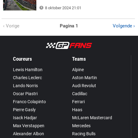
8 oktober 2024 21:01
‹ Vorige
Pagina 1
Volgende ›
Coureurs
Teams
Lewis Hamilton
Alpine
Charles Leclerc
Aston Martin
Lando Norris
Audi Revolut
Oscar Piastri
Cadillac
Franco Colapinto
Ferrari
Pierre Gasly
Haas
Isack Hadjar
McLaren Mastercard
Max Verstappen
Mercedes
Alexander Albon
Racing Bulls