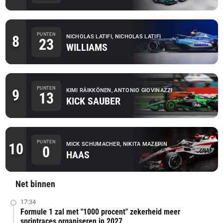
PUNTEN
8
NICHOLAS LATIFI, NICHOLAS LATIFI
23
WILLIAMS
PUNTEN
9
KIMI RÄIKKÖNEN, ANTONIO GIOVINAZZI
13
KICK SAUBER
PUNTEN
10
MICK SCHUMACHER, NIKITA MAZEPIN
0
HAAS
Net binnen
17:34
Formule 1 zal met "1000 procent" zekerheid meer
sprintraces organiseren in 2027