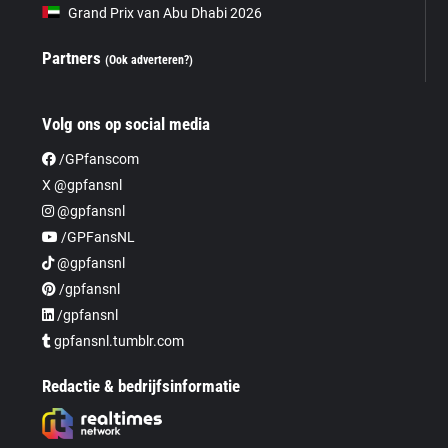
Grand Prix van Abu Dhabi 2026
Partners
(Ook adverteren?)
Volg ons op social media
/GPfanscom
X @gpfansnl
@gpfansnl
/GPFansNL
@gpfansnl
/gpfansnl
/gpfansnl
gpfansnl.tumblr.com
Redactie & bedrijfsinformatie