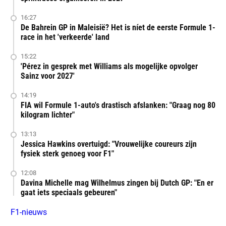
16:27
De Bahrein GP in Maleisië? Het is níet de eerste Formule 1-
race in het 'verkeerde' land
15:22
'Pérez in gesprek met Williams als mogelijke opvolger
Sainz voor 2027'
14:19
FIA wil Formule 1-auto's drastisch afslanken: "Graag nog 80
kilogram lichter"
13:13
Jessica Hawkins overtuigd: "Vrouwelijke coureurs zijn
fysiek sterk genoeg voor F1"
12:08
Davina Michelle mag Wilhelmus zingen bij Dutch GP: "En er
gaat iets speciaals gebeuren"
F1-nieuws