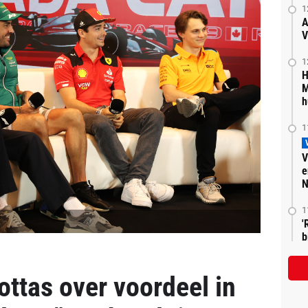
1
A
V
1
H
M
h
1
V
e
N
1
'
b
ottas over voordeel in