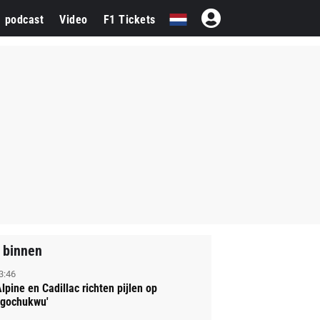
1 podcast
Video
F1 Tickets
 binnen
3:46
Alpine en Cadillac richten pijlen op
gochukwu'