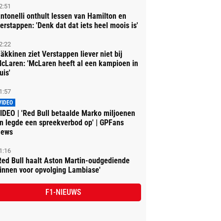
2:51
ntonelli onthult lessen van Hamilton en
erstappen: 'Denk dat dat iets heel moois is'
2:22
äkkinen ziet Verstappen liever niet bij
cLaren: 'McLaren heeft al een kampioen in
uis'
1:57
VIDEO
IDEO | 'Red Bull betaalde Marko miljoenen
n legde een spreekverbod op' | GPFans
ews
1:16
Red Bull haalt Aston Martin-oudgediende
innen voor opvolging Lambiase'
F1-NIEUWS