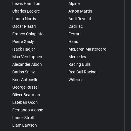
Lewis Hamilton
Alpine
Charles Leclerc
Aston Martin
Lando Norris
Audi Revolut
Oscar Piastri
Cadillac
Franco Colapinto
Ferrari
Pierre Gasly
Haas
Isack Hadjar
McLaren Mastercard
Max Verstappen
Mercedes
Alexander Albon
Racing Bulls
Carlos Sainz
Red Bull Racing
Kimi Antonelli
Williams
George Russell
Oliver Bearman
Esteban Ocon
Fernando Alonso
Lance Stroll
Liam Lawson