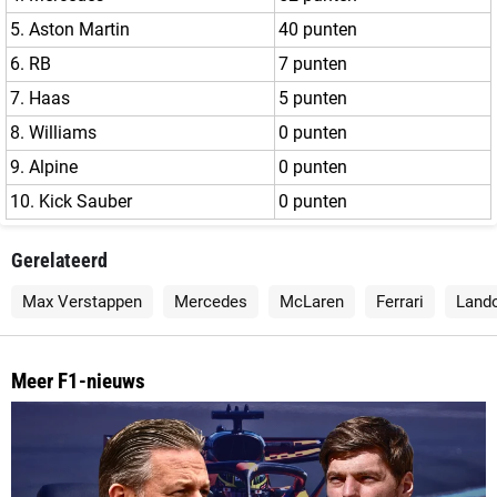
5. Aston Martin
40 punten
6. RB
7 punten
7. Haas
5 punten
8. Williams
0 punten
9. Alpine
0 punten
10. Kick Sauber
0 punten
Gerelateerd
Max Verstappen
Mercedes
McLaren
Ferrari
Lando
Meer F1-nieuws