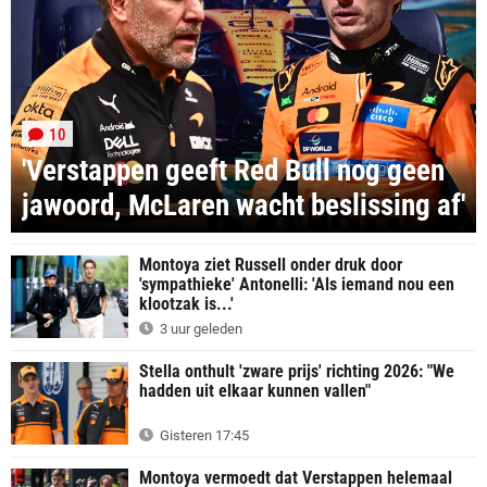
10
'Verstappen geeft Red Bull nog geen
jawoord, McLaren wacht beslissing af'
Montoya ziet Russell onder druk door
'sympathieke' Antonelli: 'Als iemand nou een
klootzak is...'
3 uur geleden
Stella onthult 'zware prijs' richting 2026: "We
hadden uit elkaar kunnen vallen"
Gisteren 17:45
Montoya vermoedt dat Verstappen helemaal