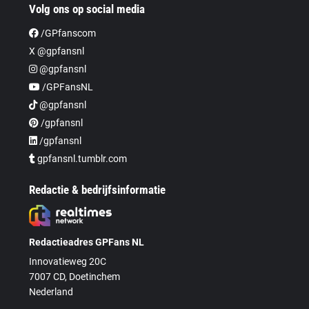
Volg ons op social media
/GPfanscom
X @gpfansnl
@gpfansnl
/GPFansNL
@gpfansnl
/gpfansnl
/gpfansnl
gpfansnl.tumblr.com
Redactie & bedrijfsinformatie
Redactieadres GPFans NL
Innovatieweg 20C
7007 CD, Doetinchem
Nederland