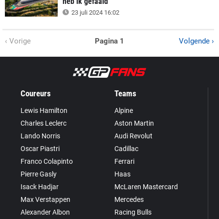
heb ik gefaald'
23 juli 2024 16:02
‹ Vorige
Pagina 1
Volgende ›
Coureurs
Teams
Lewis Hamilton
Alpine
Charles Leclerc
Aston Martin
Lando Norris
Audi Revolut
Oscar Piastri
Cadillac
Franco Colapinto
Ferrari
Pierre Gasly
Haas
Isack Hadjar
McLaren Mastercard
Max Verstappen
Mercedes
Alexander Albon
Racing Bulls