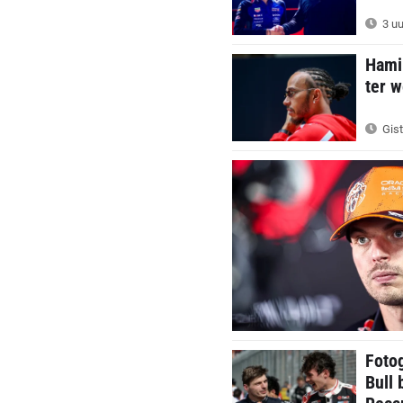
3 uu
Hamil
ter w
Gist
Foto
Bull 