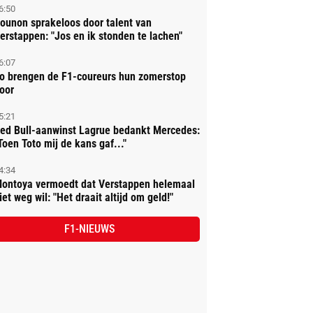
6:50
ounon sprakeloos door talent van
erstappen: "Jos en ik stonden te lachen"
6:07
o brengen de F1-coureurs hun zomerstop
oor
5:21
ed Bull-aanwinst Lagrue bedankt Mercedes:
Toen Toto mij de kans gaf..."
4:34
ontoya vermoedt dat Verstappen helemaal
iet weg wil: "Het draait altijd om geld!"
F1-NIEUWS