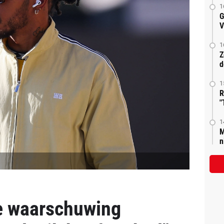
1
G
V
1
Z
d
1
R
"
1
M
n
e waarschuwing