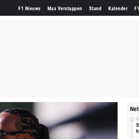
F1 Nieuws
Max Verstappen
Stand
Kalender
F
Net
1
S
h