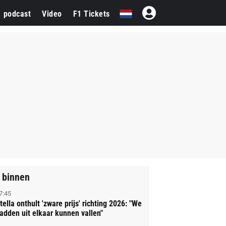
1 podcast
Video
F1 Tickets
 binnen
7:45
tella onthult 'zware prijs' richting 2026: "We
adden uit elkaar kunnen vallen"