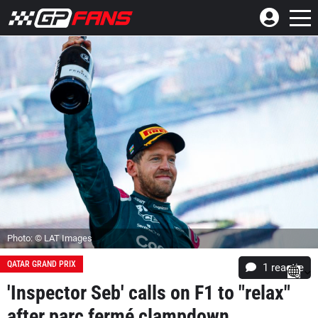
Photo: © LAT Images
QATAR GRAND PRIX
1 reactie
'Inspector Seb' calls on F1 to "relax"
after parc fermé clampdown