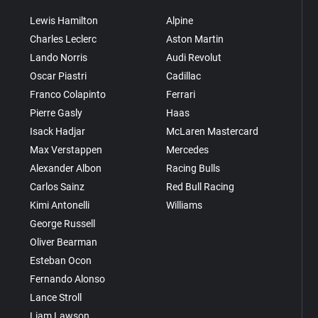
Lewis Hamilton
Alpine
Charles Leclerc
Aston Martin
Lando Norris
Audi Revolut
Oscar Piastri
Cadillac
Franco Colapinto
Ferrari
Pierre Gasly
Haas
Isack Hadjar
McLaren Mastercard
Max Verstappen
Mercedes
Alexander Albon
Racing Bulls
Carlos Sainz
Red Bull Racing
Kimi Antonelli
Williams
George Russell
Oliver Bearman
Esteban Ocon
Fernando Alonso
Lance Stroll
Liam Lawson