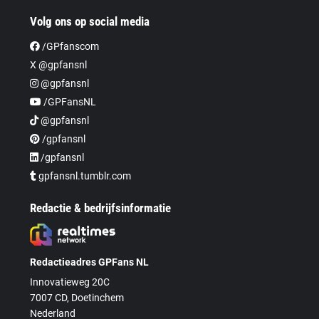
Volg ons op social media
/GPfanscom
X @gpfansnl
@gpfansnl
/GPFansNL
@gpfansnl
/gpfansnl
/gpfansnl
gpfansnl.tumblr.com
Redactie & bedrijfsinformatie
Redactieadres GPFans NL
Innovatieweg 20C
7007 CD, Doetinchem
Nederland