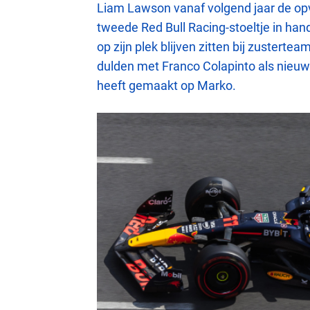
Liam Lawson vanaf volgend jaar de op
tweede Red Bull Racing-stoeltje in han
op zijn plek blijven zitten bij zuster
dulden met Franco Colapinto als nieuw
heeft gemaakt op Marko.