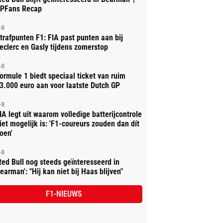
PFans Recap
-8
trafpunten F1: FIA past punten aan bij
eclerc en Gasly tijdens zomerstop
-8
ormule 1 biedt speciaal ticket van ruim
3.000 euro aan voor laatste Dutch GP
-8
IA legt uit waarom volledige batterijcontrole
iet mogelijk is: 'F1-coureurs zouden dan dít
oen'
-8
Red Bull nog steeds geïnteresseerd in
earman': "Hij kan niet bij Haas blijven"
F1-NIEUWS