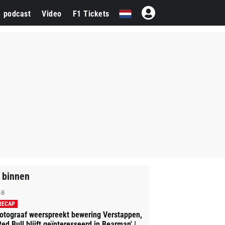
1 podcast
Video
F1 Tickets
 binnen
-8
RECAP
otograaf weerspreekt bewering Verstappen,
Red Bull blijft geïnteresseerd in Bearman' |