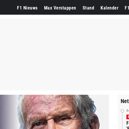
F1 Nieuws
Max Verstappen
Stand
Kalender
F
Net
6
F
'