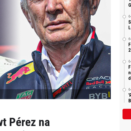
G
6
S
L
6
F
2
6
F
n
d
6
'
B
t Pérez na