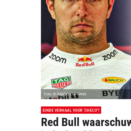
Foto: © IMAGO x GPFANS
EINDE VERHAAL VOOR 'CHECO'?
Red Bull waarschuw