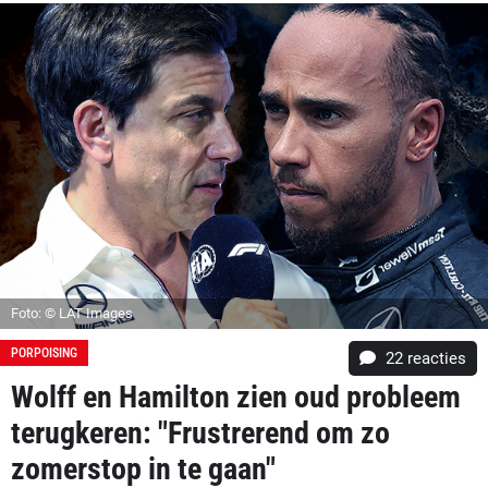
Foto: © LAT Images
PORPOISING
22
reacties
Wolff en Hamilton zien oud probleem
terugkeren: "Frustrerend om zo
zomerstop in te gaan"