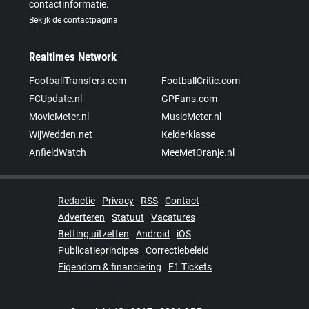
contactinformatie.
Bekijk de contactpagina
Realtimes Network
FootballTransfers.com
FootballCritic.com
FCUpdate.nl
GPFans.com
MovieMeter.nl
MusicMeter.nl
WijWedden.net
Kelderklasse
AnfieldWatch
MeeMetOranje.nl
Redactie
Privacy
RSS
Contact
Adverteren
Statuut
Vacatures
Betting uitzetten
Android
iOS
Publicatieprincipes
Correctiebeleid
Eigendom & financiering
F1 Tickets