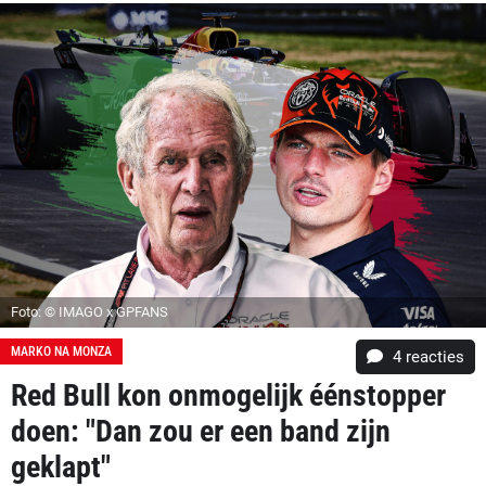
Foto: © IMAGO x GPFANS
MARKO NA MONZA
4
reacties
Red Bull kon onmogelijk éénstopper
doen: "Dan zou er een band zijn
geklapt"