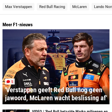
Max Verstappen
Red Bull Racing
McLaren
Lando Nor
Meer F1-nieuws
5
'Verstappen geeft Red Bull nog geen
jawoord, McLaren wacht beslissing af'
VIDEO | 'Red Bull betaalde Marko miljoenen en