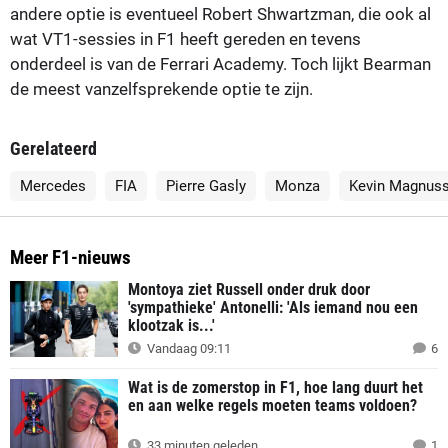
andere optie is eventueel Robert Shwartzman, die ook al
wat VT1-sessies in F1 heeft gereden en tevens
onderdeel is van de Ferrari Academy. Toch lijkt Bearman
de meest vanzelfsprekende optie te zijn.
Gerelateerd
Mercedes
FIA
Pierre Gasly
Monza
Kevin Magnus
Meer F1-nieuws
Montoya ziet Russell onder druk door
'sympathieke' Antonelli: 'Als iemand nou een
klootzak is...'
Vandaag 09:11
6
Wat is de zomerstop in F1, hoe lang duurt het
en aan welke regels moeten teams voldoen?
33 minuten geleden
1