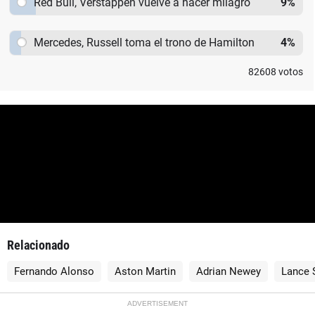
Red Bull, Verstappen vuelve a hacer milagro
9
%
Mercedes, Russell toma el trono de Hamilton
4
%
82608
votos
Relacionado
Fernando Alonso
Aston Martin
Adrian Newey
Lance S
ADVERTISEMENT