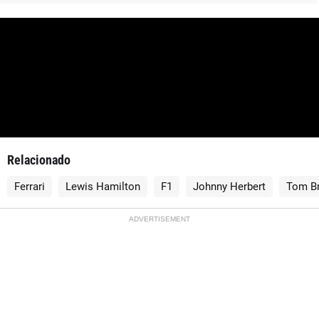
Relacionado
Ferrari
Lewis Hamilton
F1
Johnny Herbert
Tom B
ADVERTISEMENT