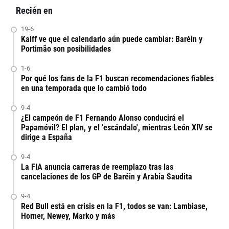
Recién en
19-6
Kalff ve que el calendario aún puede cambiar: Baréin y
Portimão son posibilidades
1-6
Por qué los fans de la F1 buscan recomendaciones fiables
en una temporada que lo cambió todo
9-4
¿El campeón de F1 Fernando Alonso conducirá el
Papamóvil? El plan, y el 'escándalo', mientras León XIV se
dirige a España
9-4
La FIA anuncia carreras de reemplazo tras las
cancelaciones de los GP de Baréin y Arabia Saudita
9-4
Red Bull está en crisis en la F1, todos se van: Lambiase,
Horner, Newey, Marko y más