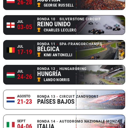
26-28
GEORGE RUSSELL
RONDA 10
SILVERSTONE CIRCUIT
JUL
REINO UNIDO
03-05
CHARLES LECLERC
RONDA 11
SPA-FRANCORCHAMPS
JUL
BÉLGICA
17-19
KIMI ANTONELLI
RONDA 12
HUNGARORING
JUL
HUNGRÍA
24-26
LANDO NORRIS
AGOSTO
RONDA 13
CIRCUIT ZANDVOORT
21-23
PAÍSES BAJOS
SEPT
RONDA 14
AUTODROMO NAZIONALE MONZA
04-06
ITALIA