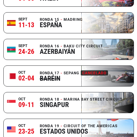
SEPT
RONDA 15
MADRING
11-13
ESPAÑA
SEPT
RONDA 16
BAKU CITY CIRCUIT
24-26
AZERBAIYÁN
OCT
RONDA 17
SEPANG
CANCELADO
02-04
BARÉIN
OCT
RONDA 18
MARINA BAY STREET CIRCUIT
09-11
SINGAPUR
OCT
RONDA 19
CIRCUIT OF THE AMERICAS
23-25
ESTADOS UNIDOS