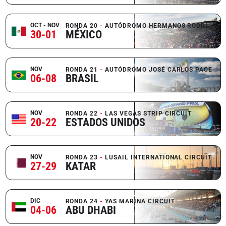
OCT - NOV
RONDA 20
AUTÓDROMO HERMANOS RODRÍGUEZ
30-01
MÉXICO
NOV
RONDA 21
AUTÓDROMO JOSÉ CARLOS PACE
06-08
BRASIL
NOV
RONDA 22
LAS VEGAS STRIP CIRCUIT
20-22
ESTADOS UNIDOS
NOV
RONDA 23
LUSAIL INTERNATIONAL CIRCUIT
27-29
KATAR
DIC
RONDA 24
YAS MARINA CIRCUIT
04-06
ABU DHABI