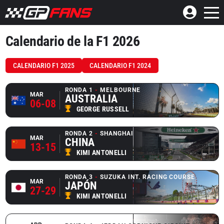
Calendario de la F1 2026
CALENDARIO F1 2025
CALENDARIO F1 2024
RONDA 1
MELBOURNE
MAR
AUSTRALIA
06-08
GEORGE RUSSELL
RONDA 2
SHANGHAI
MAR
CHINA
13-15
KIMI ANTONELLI
RONDA 3
SUZUKA INT. RACING COURSE
MAR
JAPÓN
27-29
KIMI ANTONELLI