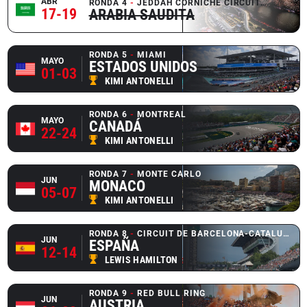
ABR
RONDA 4
JEDDAH CORNICHE CIRCUIT
CANCEL
17-19
ARABIA SAUDITA
RONDA 5
MIAMI
MAYO
ESTADOS UNIDOS
01-03
KIMI ANTONELLI
RONDA 6
MONTREAL
MAYO
CANADÁ
22-24
KIMI ANTONELLI
RONDA 7
MONTE CARLO
JUN
MONACO
05-07
KIMI ANTONELLI
RONDA 8
CIRCUIT DE BARCELONA-CATALUNYA
JUN
ESPAÑA
12-14
LEWIS HAMILTON
RONDA 9
RED BULL RING
JUN
AUSTRIA