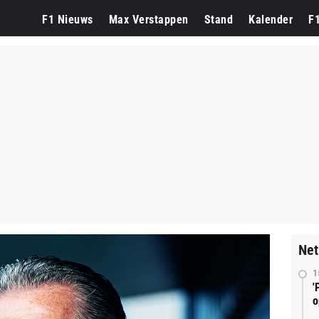
F1 Nieuws
Max Verstappen
Stand
Kalender
F
Net
1
'
o