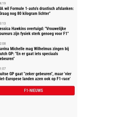
4:19
IA wil Formule 1-auto's drastisch afslanken:
Graag nog 80 kilogram lichter"
3:13
essica Hawkins overtuigd: "Vrouwelijke
oureurs zijn fysiek sterk genoeg voor F1"
2:08
avina Michelle mag Wilhelmus zingen bij
utch GP: "En er gaat iets speciaals
ebeuren"
1:07
uitse GP gaat "zeker gebeuren", maar 'vier
iet-Europese landen azen ook op F1-race'
F1-NIEUWS