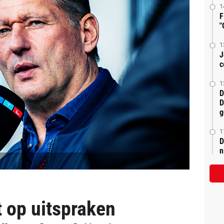
1
F
"
1
J
c
1
D
D
g
1
D
n
t op uitspraken