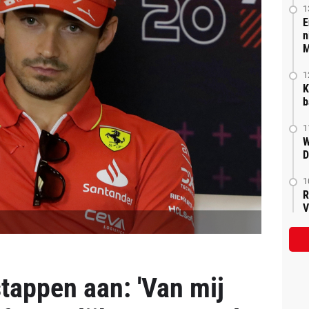
1
E
n
M
1
K
b
1
W
D
1
R
V
tappen aan: 'Van mij