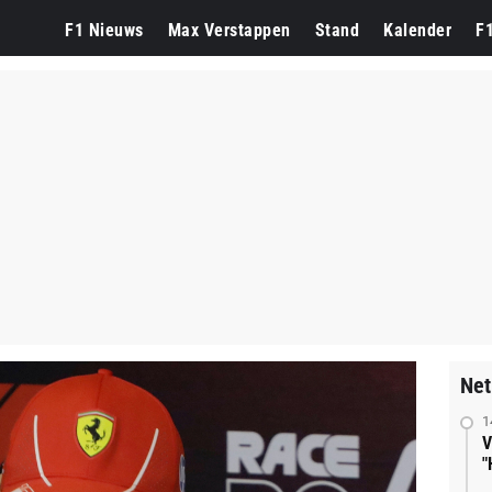
F1 Nieuws
Max Verstappen
Stand
Kalender
F
Net
1
V
"