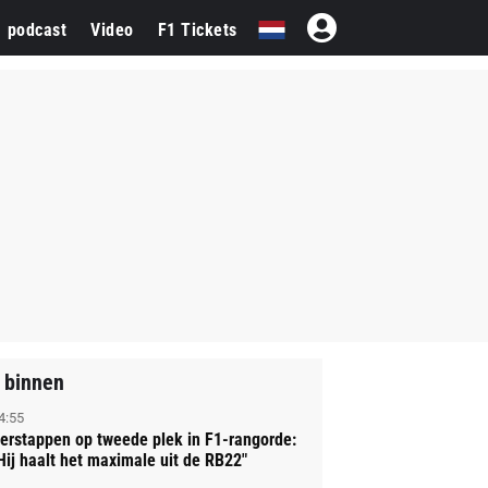
1 podcast
Video
F1 Tickets
 binnen
4:55
erstappen op tweede plek in F1-rangorde:
Hij haalt het maximale uit de RB22"