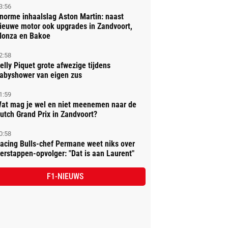
3:56
norme inhaalslag Aston Martin: naast
ieuwe motor ook upgrades in Zandvoort,
onza en Bakoe
2:58
elly Piquet grote afwezige tijdens
abyshower van eigen zus
1:59
at mag je wel en niet meenemen naar de
utch Grand Prix in Zandvoort?
0:58
acing Bulls-chef Permane weet niks over
erstappen-opvolger: "Dat is aan Laurent"
F1-NIEUWS