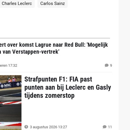
Charles Leclerc
Carlos Sainz
rt over komst Lagrue naar Red Bull: 'Mogelijk
n van Verstappen-vertrek'
eren 17:32
9
Strafpunten F1: FIA past
punten aan bij Leclerc en Gasly
tijdens zomerstop
3 augustus 2026 13:27
11