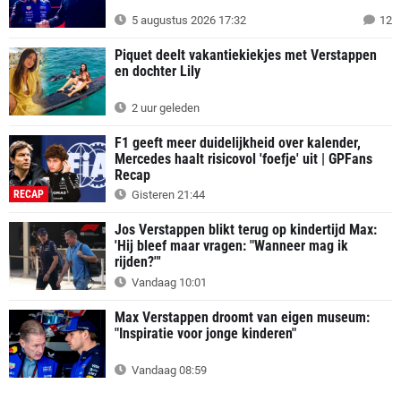
5 augustus 2026 17:32
12
Piquet deelt vakantiekiekjes met Verstappen
en dochter Lily
2 uur geleden
F1 geeft meer duidelijkheid over kalender,
Mercedes haalt risicovol 'foefje' uit | GPFans
Recap
RECAP
Gisteren 21:44
Jos Verstappen blikt terug op kindertijd Max:
'Hij bleef maar vragen: "Wanneer mag ik
rijden?"'
Vandaag 10:01
Max Verstappen droomt van eigen museum:
"Inspiratie voor jonge kinderen"
Vandaag 08:59