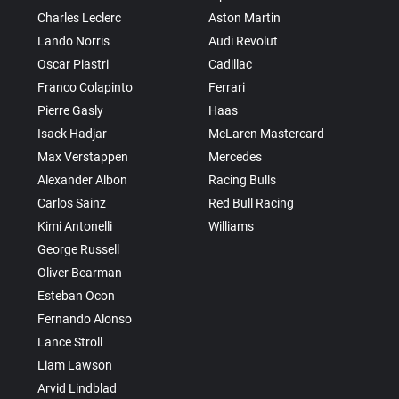
Charles Leclerc
Aston Martin
Lando Norris
Audi Revolut
Oscar Piastri
Cadillac
Franco Colapinto
Ferrari
Pierre Gasly
Haas
Isack Hadjar
McLaren Mastercard
Max Verstappen
Mercedes
Alexander Albon
Racing Bulls
Carlos Sainz
Red Bull Racing
Kimi Antonelli
Williams
George Russell
Oliver Bearman
Esteban Ocon
Fernando Alonso
Lance Stroll
Liam Lawson
Arvid Lindblad