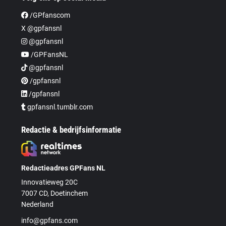
/GPfanscom
X @gpfansnl
@gpfansnl
/GPFansNL
@gpfansnl
/gpfansnl
/gpfansnl
gpfansnl.tumblr.com
Redactie & bedrijfsinformatie
Redactieadres GPFans NL
Innovatieweg 20C
7007 CD, Doetinchem
Nederland
info@gpfans.com