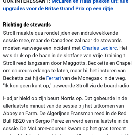
OOK INTERESSANT:
McLaren en Haas pakken uit: alle
upgrades voor de Britse Grand Prix op een rijtje
Richting de stewards
Stroll maakte qua rondetijden een indrukwekkende
sessie mee, maar de Canadees zal naar de stewards
moeten vanwege een incident met
Charles Leclerc
. Het
was druk op de baan in de slotfase van Vrije Training 1.
Stroll reed langzaam door Maggotts, Becketts en Chapel
om coureurs erlangs te laten, maar bij het insturen van
Becketts zat hij de
Ferrari
van de Monegask in de weg.
"Ik kon geen kant op," beweerde Stroll via de boardradio.
Hadjar hield op zijn beurt Norris op. Dat gebeurde in de
allerlaatste minuut van de sessie bij het uitkomen van
Abbey en Farm. De Algerijnse Fransman reed in de Red
Bull RB20 van Sergio Pérez en werd een na laatste in de
sessie. De McLaren-coureur kwam op het gras terecht