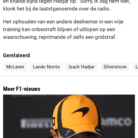
en knalde bijna tegen Hadjar op. "Sorry, ik zag hem niet,"
klonk het bij de laatstgenoemde over de radio.
Het ophouden van een andere deelnemer in een vrije
training kan onbestraft blijven of uitlopen op een
waarschuwing, reprimande of zelfs een gridstraf.
Gerelateerd
McLaren
Lando Norris
Isack Hadjar
Silverstone
L
Meer F1-nieuws